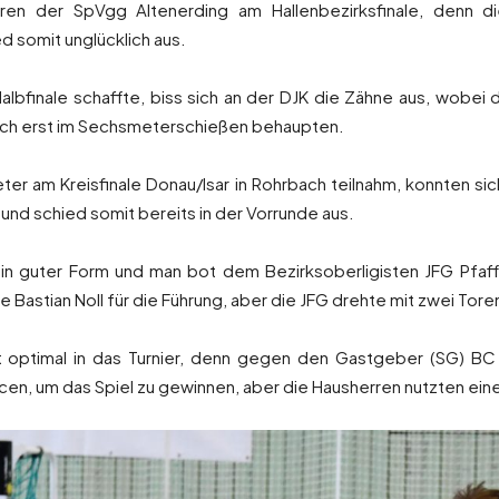
ren der SpVgg Altenerding am Hallenbezirksfinale, denn di
d somit unglücklich aus.
lbfinale schaffte, biss sich an der DJK die Zähne aus, wobei d
sich erst im Sechsmeterschießen behaupten.
treter am Kreisfinale Donau/Isar in Rohrbach teilnahm, konnten 
 und schied somit bereits in der Vorrunde aus.
r in guter Form und man bot dem Bezirksoberligisten JFG Pfaf
 Bastian Noll für die Führung, aber die JFG drehte mit zwei Toren
t optimal in das Turnier, denn gegen den Gastgeber (SG) B
n, um das Spiel zu gewinnen, aber die Hausherren nutzten eine