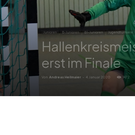
Junioren
B-Junioren
B1-Junioren
Jugendturniere
Hallenkreismei
erst im Finale
Von
Andreas Heilmaier
-
4. Januar 2020
1472