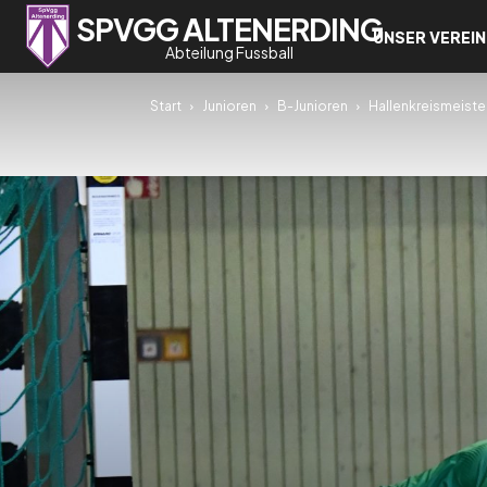
SPVGG ALTENERDING
UNSER VEREIN
Abteilung Fussball
Start
Junioren
B-Junioren
Hallenkreismeister