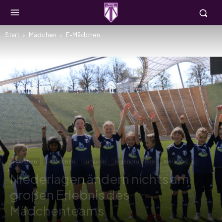
Start
Mädchen
E-Mädchen
Mädchen
E-Mädchen
Junioren
Jugendturniere
Merkur-Cup
Niederlagen ändern nichts am
großen Erlebnis des
Mädchenteams