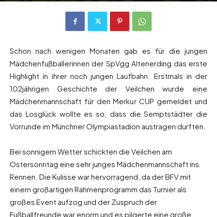
Von
Andreas Heilmaier
-
18. April 2022
768
0
Schon nach wenigen Monaten gab es für die jungen
Mädchenfußballerinnen der SpVgg Altenerding das erste
Highlight in ihrer noch jungen Laufbahn. Erstmals in der
102jährigen Geschichte der Veilchen wurde eine
Mädchenmannschaft für den Merkur CUP gemeldet und
das Losglück wollte es so, dass die Semptstädter die
Vorrunde im Münchner Olympiastadion austragen durften.
Bei sonnigem Wetter schickten die Veilchen am
Ostersonntag eine sehr junges Mädchenmannschaft ins
Rennen. Die Kulisse war hervorragend, da der BFV mit
einem großartigen Rahmenprogramm das Turnier als
großes Event aufzog und der Zuspruch der
Fußballfreunde war enorm und es pilgerte eine große