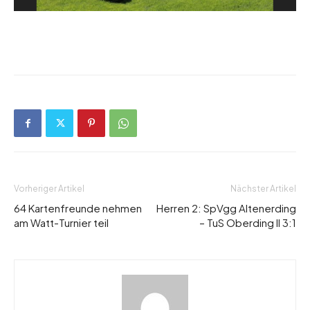
Vorheriger Artikel
Nächster Artikel
64 Kartenfreunde nehmen
Herren 2: SpVgg Altenerding
am Watt-Turnier teil
– TuS Oberding II 3:1