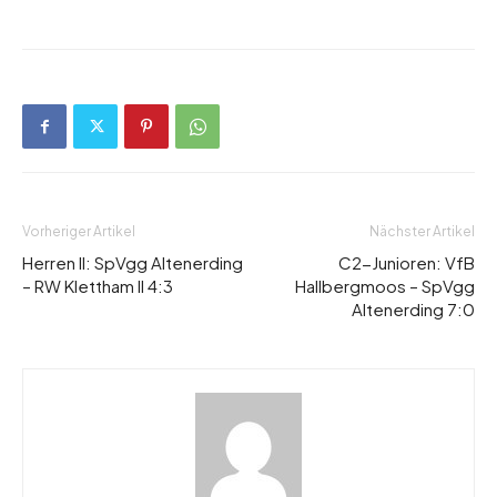
Vorheriger Artikel
Nächster Artikel
Herren II: SpVgg Altenerding
C2-Junioren: VfB
– RW Klettham II 4:3
Hallbergmoos – SpVgg
Altenerding 7:0