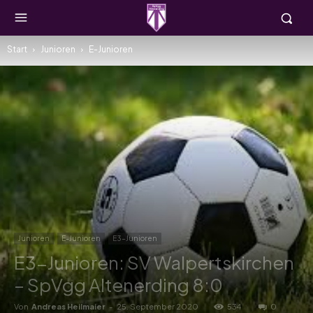
Start
Junioren
E-Junioren
Junioren
E-Junioren
E3-Junioren
E3-Junioren: SV Walpertskirchen
– SpVgg Altenerding 8:0
Von
Andreas Heilmaier
-
25. September 2020
534
0