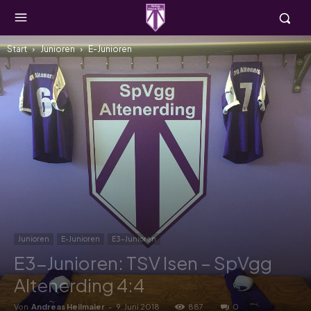
Start
Junioren
E-Junioren
Junioren
E-Junioren
E3-Junioren
E3-Junioren: TSV Isen – SpVgg
Altenerding 4:4
Von
Andreas Heilmaier
-
9. Juni 2018
887
0