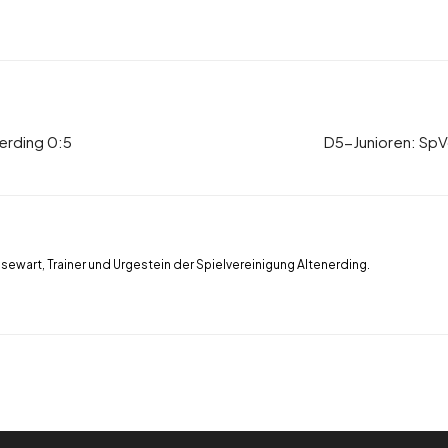
erding 0:5
D5-Junioren: SpVg
ssewart, Trainer und Urgestein der Spielvereinigung Altenerding.