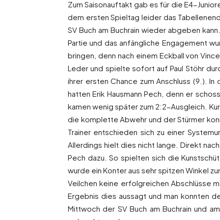
Zum Saisonauftakt gab es für die E4-Junio
dem ersten Spieltag leider das Tabellenen
SV Buch am Buchrain wieder abgeben kann. A
Partie und das anfängliche Engagement wur
bringen, denn nach einem Eckball von Vince
Leder und spielte sofort auf Paul Stöhr d
ihrer ersten Chance zum Anschluss (9.). In
hatten Erik Hausmann Pech, denn er schos
kamen wenig später zum 2:2-Ausgleich. Kurz 
die komplette Abwehr und der Stürmer konn
Trainer entschieden sich zu einer Systemu
Allerdings hielt dies nicht lange. Direkt 
Pech dazu. So spielten sich die Kunstschü
wurde ein Konter aus sehr spitzen Winkel z
Veilchen keine erfolgreichen Abschlüsse me
Ergebnis dies aussagt und man konnten de
Mittwoch der SV Buch am Buchrain und am 