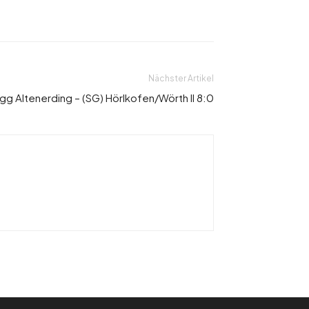
Nächster Artikel
g Altenerding – (SG) Hörlkofen/Wörth II 8:0