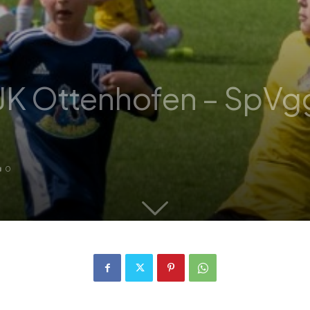
JK Ottenhofen – SpVg
0