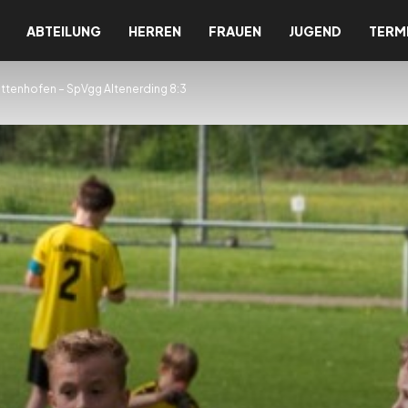
ABTEILUNG
HERREN
FRAUEN
JUGEND
TERM
Ottenhofen – SpVgg Altenerding 8:3