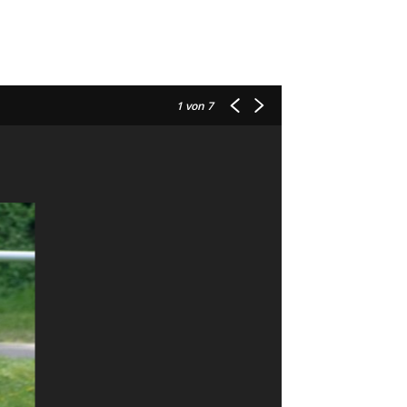
1
von 7