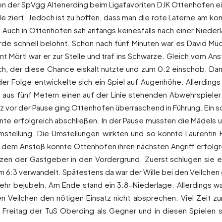
ren der SpVgg Altenerding beim Ligafavoriten DJK Ottenhofen e
de ziert. Jedoch ist zu hoffen, dass man die rote Laterne am
uch in Ottenhofen sah anfangs keinesfalls nach einer Niederl
de schnell belohnt. Schon nach fünf Minuten war es David Mück
nt Mörtl war er zur Stelle und traf ins Schwarze. Gleich vom A
urch, der diese Chance eiskalt nutzte und zum 0:2 einschob. D
 der Folge entwickelte sich ein Spiel auf Augenhöhe. Allerdi
s aus fünf Metern einen auf der Linie stehenden Abwehrspiele
vor der Pause ging Ottenhofen überraschend in Führung. Ein schn
te erfolgreich abschließen. In der Pause mussten die Mädels 
mstellung. Die Umstellungen wirkten und so konnte Laurentin
nach dem Anstoß konnte Ottenhofen ihren nächsten Angriff erfol
tzen der Gastgeber in den Vordergrund. Zuerst schlugen sie ei
um 6:3 verwandelt. Spätestens da war der Wille bei den Veilchen
hr bejubeln. Am Ende stand ein 3:8-Niederlage. Allerdings war
n Veilchen den nötigen Einsatz nicht absprechen. Viel Zeit z
Freitag der TuS Oberding als Gegner und in diesen Spielen so