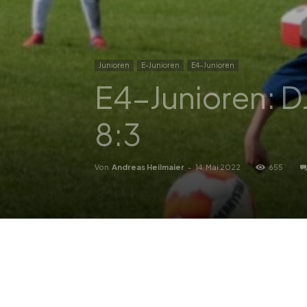
Junioren
E-Junioren
E4-Junioren
E4-Junioren: D
8:3
Von
Andreas Heilmaier
-
14. Mai 2022
655