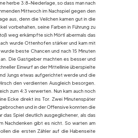
ine herbe 3:8-Niederlage, so dass man nach
 kommenden Mittwoch im Nachspiel gegen den
age aus, denn die Veilchen kamen gut in die
el vorbehalten, seine Farben in Führung zu
nstoß weg erkämpfte sich Mörtl abermals das
anach wurde Ottenhofen stärker und kam mit
ngs wurde beste Chancen und nach 15 Minuten
r an. Die Gastgeber machten es besser und
eller Einwurf an der Mittellinie überspielte
und Jungs etwas aufgerichtet werde und die
 Hirsch den verdienten Ausgleich besorgen.
greich zum 4:3 verwerten. Nun kam auch noch
ne Ecke direkt ins Tor. Zwei Minutenspäter
 gebrochen und in der Offensive konnten die
 das Spiel deutlich ausgeglichener, als das
um Nachdenken gibt es nicht. So warten am
llen die ersten Zähler auf die Habenseite