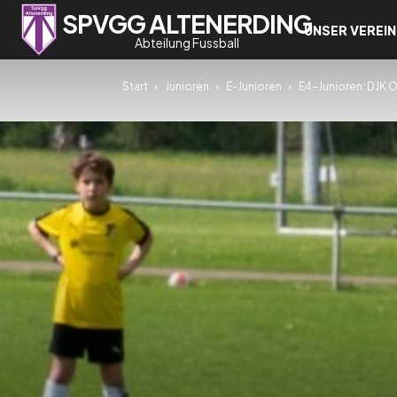
SPVGG ALTENERDING
UNSER VEREIN
Abteilung Fussball
Start
Junioren
E-Junioren
E4-Junioren: DJK 