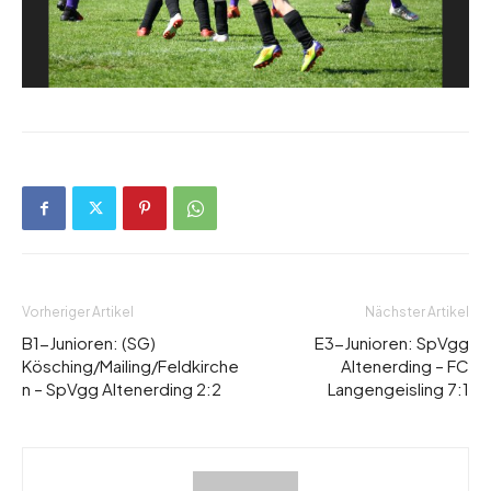
Vorheriger Artikel
Nächster Artikel
B1-Junioren: (SG)
E3-Junioren: SpVgg
Kösching/Mailing/Feldkirche
Altenerding – FC
n – SpVgg Altenerding 2:2
Langengeisling 7:1