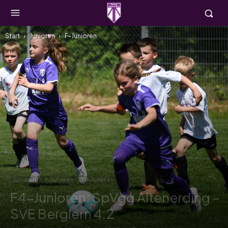
Start
Junioren
F-Junioren
Junioren
F-Junioren
F4-Junioren
F4-Junioren: SpVgg Altenerding –
SVE Berglern 4:2