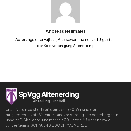
Andreas Heilmaier
Abteilungsleiter Fußball, Pressewart, Trainer und Urgestein
der Spielvereinigung Altenerding.
SpVgg Altenerding
Abteilung Fussball
Unser Verein existiert seit dem Jahr 1920. Wir sind der
mitgliederstärkste Verein im Landkreis Erding und beherbergen in
unserer Fußballabteilung mehr als 30 Herren, Mädchen sowie
Jungenteams. SCHAUEN SIE DOCH MAL VORBEI!