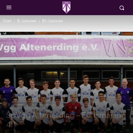
Start
B-Junioren
B1-Junioren
B-Junioren
B1-Junioren
SpVgg Altenerding – FC Ismaning
4:1