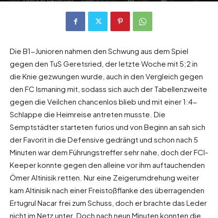
Von
Andreas Heilmaier
-
25. März 2017
1236
0
Die B1-Junioren nahmen den Schwung aus dem Spiel
gegen den TuS Geretsried, der letzte Woche mit 5;2 in
die Knie gezwungen wurde, auch in den Vergleich gegen
den FC Ismaning mit, sodass sich auch der Tabellenzweite
gegen die Veilchen chancenlos blieb und mit einer 1:4-
Schlappe die Heimreise antreten musste. Die
Semptstädter starteten furios und von Beginn an sah sich
der Favorit in die Defensive gedrängt und schon nach 5
Minuten war dem Führungstreffer sehr nahe, doch der FCI-
Keeper konnte gegen den alleine vor ihm auftauchenden
Ömer Altinisik retten. Nur eine Zeigerumdrehung weiter
kam Altinisik nach einer Freistoßflanke des überragenden
Ertugrul Nacar frei zum Schuss, doch er brachte das Leder
nicht im Netz unter. Doch nach neun Minuten konnten die