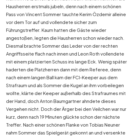
Hausherren erstmals jubeln, denn nach einem schönen
Pass von Vincent Sommer tauchte Kerim Özdemir alleine
vor dem Tor auf und vollendete sicher zum
Führungstreffer. Kaum hatten die Gäste wieder
angestoßen, legten die Hausherren schon wieder nach.
Diesmal brachte Sommer das Leder von der rechten
Angriffsseite flach nach innen und Leon Roth vollendete
mit einem platzierten Schuss ins lange Eck. Wenig später
haderten die Platzherren dann mit dem Referee, denn
nach einem langen Ball kam der FCI-Keeper aus dem
Strafraum und als Sommer die Kugel an ihm vorbeilegen
wollte, klärte der Keeper außerhalb des Strafraumes mit
der Hand, doch Anton Baumgartner ahndete dieses
Vergehen nicht. Doch der Ärger bei den Veilchen war nur
kurz, denn nach 19 Minuten glückte schon der nächste
Treffer. Nach einer schönen Flanke von Tobias Neuner
nahm Sommer das Spielgerät gekonnt an und versenkte