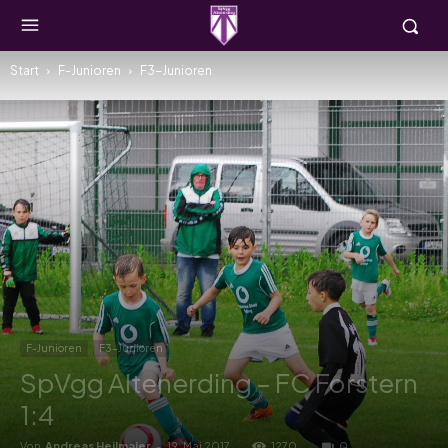
Start
F-Junioren
F3-Junioren
F-Junioren
F3-Junioren
SpVgg Altenerding – FC Forstern
1:4
Von
Andreas Heilmaier
-
19. Mai 2017
1270
0