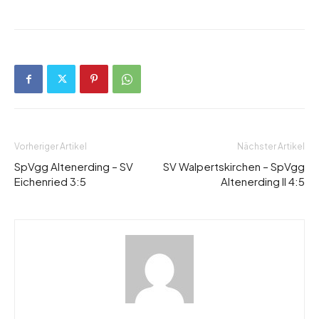
Vorheriger Artikel
Nächster Artikel
SpVgg Altenerding – SV
SV Walpertskirchen – SpVgg
Eichenried 3:5
Altenerding II 4:5