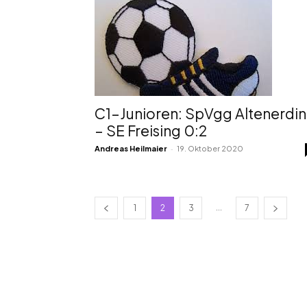
C1-Junioren: SpVgg Altenerdi
– SE Freising 0:2
-
Andreas Heilmaier
19. Oktober 2020
...
1
2
3
7