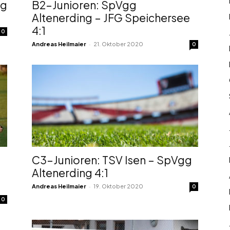
ng
B2-Junioren: SpVgg
Altenerding – JFG Speichersee
4:1
0
-
Andreas Heilmaier
21. Oktober 2020
0
C3-Junioren: TSV Isen – SpVgg
Altenerding 4:1
-
Andreas Heilmaier
19. Oktober 2020
0
0