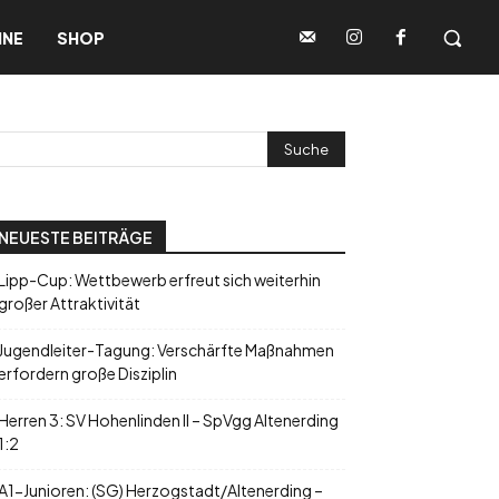
INE
SHOP
NEUESTE BEITRÄGE
Lipp-Cup: Wettbewerb erfreut sich weiterhin
großer Attraktivität
Jugendleiter-Tagung: Verschärfte Maßnahmen
erfordern große Disziplin
Herren 3: SV Hohenlinden II – SpVgg Altenerding
1:2
A1-Junioren: (SG) Herzogstadt/Altenerding –