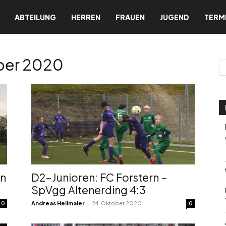
ABTEILUNG
HERREN
FRAUEN
JUGEND
TERM
ber 2020
en
D2-Junioren: FC Forstern –
SpVgg Altenerding 4:3
-
Andreas Heilmaier
24. Oktober 2020
0
0