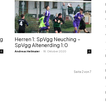
ng
Herren 1: SpVgg Neuching –
SpVgg Altenerding 1:0
-
Andreas Heilmaier
18. Oktober 2020
0
0
Seite 2 von 7