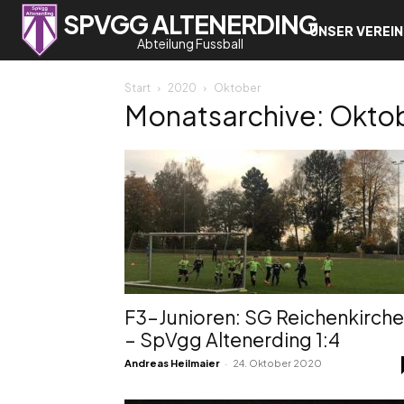
SPVGG ALTENERDING
UNSER VEREIN
Abteilung Fussball
Start
2020
Oktober
Monatsarchive: Okto
F3-Junioren: SG Reichenkirch
– SpVgg Altenerding 1:4
-
Andreas Heilmaier
24. Oktober 2020