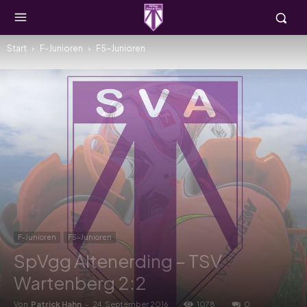
Start
F-Junioren
F5-Junioren
F-Junioren
F5-Junioren
SpVgg Altenerding – TSV
Wartenberg 2:2
Von
Patrick Hahn
-
24. September 2016
1078
0