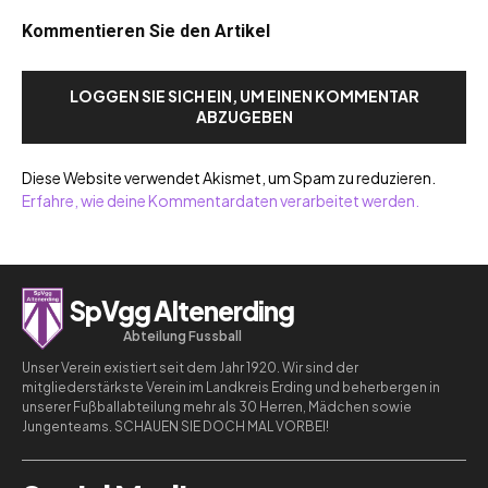
Kommentieren Sie den Artikel
LOGGEN SIE SICH EIN, UM EINEN KOMMENTAR
ABZUGEBEN
Diese Website verwendet Akismet, um Spam zu reduzieren.
Erfahre, wie deine Kommentardaten verarbeitet werden.
SpVgg Altenerding
Abteilung Fussball
Unser Verein existiert seit dem Jahr 1920. Wir sind der
mitgliederstärkste Verein im Landkreis Erding und beherbergen in
unserer Fußballabteilung mehr als 30 Herren, Mädchen sowie
Jungenteams. SCHAUEN SIE DOCH MAL VORBEI!