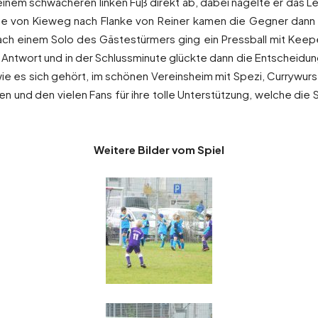
einem schwächeren linken Fuß direkt ab, dabei nagelte er das L
ce von Kieweg nach Flanke von Reiner kamen die Gegner dann i
 einem Solo des Gästestürmers ging ein Pressball mit Keeper 
ntwort und in der Schlussminute glückte dann die Entscheidun
wie es sich gehört, im schönen Vereinsheim mit Spezi, Currywur
ten und den vielen Fans für ihre tolle Unterstützung, welche die
Weitere Bilder vom Spiel