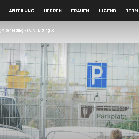
ABTEILUNG
HERREN
FRAUEN
JUGEND
TERM
Altenerding – FC SF Eitting 3:1