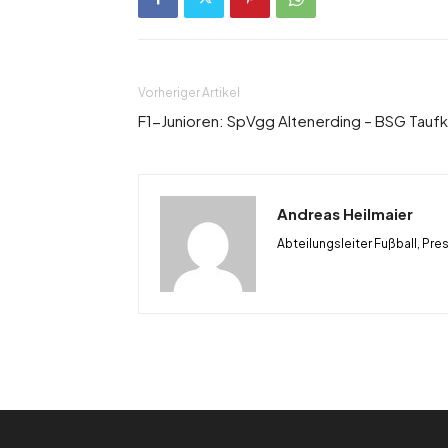
Vorheriger Artikel
F1-Junioren: SpVgg Altenerding – BSG Taufk
Andreas Heilmaier
Abteilungsleiter Fußball, Pre