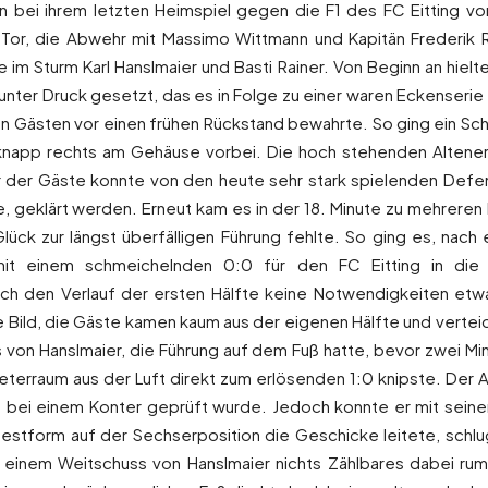
en bei ihrem letzten Heimspiel gegen die F1 des FC Eitting vo
m Tor, die Abwehr mit Massimo Wittmann und Kapitän Frederik R
 im Sturm Karl Hanslmaier und Basti Rainer. Von Beginn an hielt
unter Druck gesetzt, das es in Folge zu einer waren Eckenserie
Gästen vor einen frühen Rückstand bewahrte. So ging ein Sc
 knapp rechts am Gehäuse vorbei. Die hoch stehenden Altenerd
er der Gäste konnte von den heute sehr stark spielenden Defe
e, geklärt werden. Erneut kam es in der 18. Minute zu mehreren 
ück zur längst überfälligen Führung fehlte. So ging es, nach
t einem schmeichelnden 0:0 für den FC Eitting in die P
 den Verlauf der ersten Hälfte keine Notwendigkeiten etwas
e Bild, die Gäste kamen kaum aus der eigenen Hälfte und verteidi
s von Hanslmaier, die Führung auf dem Fuß hatte, bevor zwei M
terraum aus der Luft direkt zum erlösenden 1:0 knipste. Der A
ute bei einem Konter geprüft wurde. Jedoch konnte er mit sein
estform auf der Sechserposition die Geschicke leitete, schlu
 einem Weitschuss von Hanslmaier nichts Zählbares dabei ru