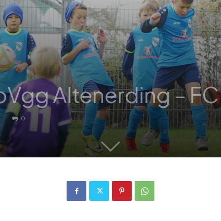
Vgg Altenerding – FC S
0