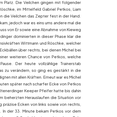
m Platz. Die Veilchen gingen mit folgender
öschke, im Mittelfeld Gabriel Petkos, Liam
en die Veilchen das Zepter fest in der Hand.
 kam, jedoch war es eins ums andere mal die
huss von Er sowie eine Abnahme von Kieweg
inger dominierten in dieser Phase klar die
nsivkräften Wittmann und Röschke, welcher
Eckbällen über rechts, bei denen Michel bei
 einer weiteren Chance von Petkos, welche
ause. Der heute vollzählige Trainerstab
 zu verändern, so ging es gestärkt in die
gten mit allen Kräften. Erneut war es Michel
inuten später nach scharfer Ecke von Petkos
ltenerdinger Keeper Pfeifer hatte bis dahin
em beherzten Herauslaufen die Situation vor
g präzise Ecken von links sowie von rechts,
m. In der 33. Minute bekam Petkos vor dem