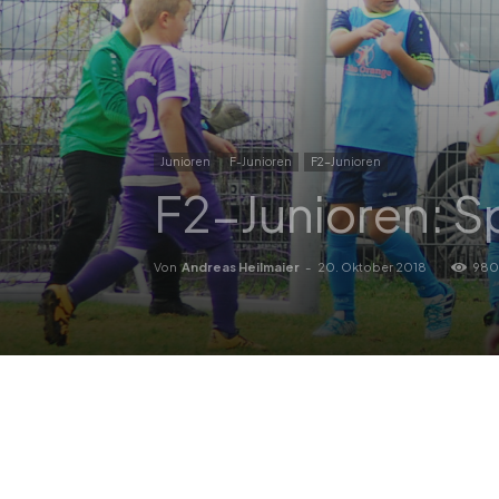
Junioren
F-Junioren
F2-Junioren
F2-Junioren: Sp
Von
Andreas Heilmaier
-
20. Oktober 2018
980