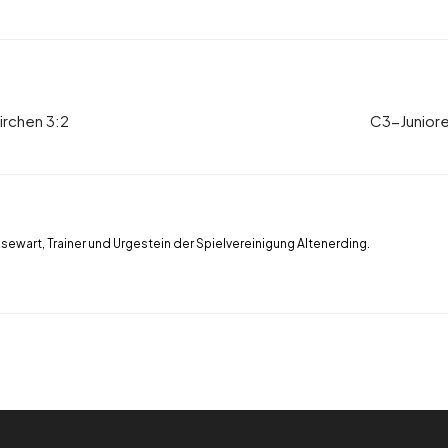
irchen 3:2
C3-Junioren
ssewart, Trainer und Urgestein der Spielvereinigung Altenerding.