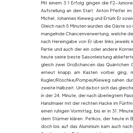
Mit einem 3:1 Erfolg gingen die F2-Junior
Aufstellung an den Start: Anton Pfeifer i
Michel, Johannes Kieweg und Ertürk Er sowie
Gleich nach 5 Minuten wurden die Gäste so 
mangelnde Chancenverwertung, welche den 
nach Hereingabe von Er über links jeweils
Partie und auch der ein oder andere Kont
heute seine beste Saisonleistung abliefert
gleich zwei Großchancen das Quäntchen Gl
erneut knapp am Kasten vorbei ging, mi
Kugler/Röschke/Pompei/Kieweg sahen durch
zweite Halbzeit. Und da bot sich das gleich
in der 24. Minute, der nach überlegtem Pas
Hanslmaier mit der rechten Hacke im Fünfme
einen ruhigen Vormittag, bis er in 31. Min
dem Stürmer klären. Petkos, der heute in B
doch bis auf das Aluminium kam auch nach