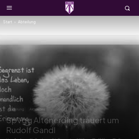
Start
Abteilung
Abteilung
Aktuelles
SpVgg Altenerding trauert um
Rudolf Gandl