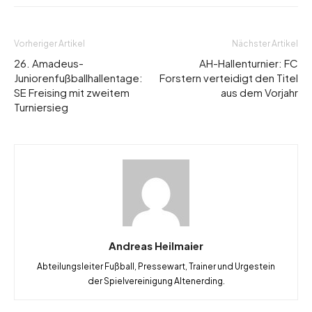
Vorheriger Artikel
Nächster Artikel
26. Amadeus-
AH-Hallenturnier: FC
Juniorenfußballhallentage:
Forstern verteidigt den Titel
SE Freising mit zweitem
aus dem Vorjahr
Turniersieg
Andreas Heilmaier
Abteilungsleiter Fußball, Pressewart, Trainer und Urgestein
der Spielvereinigung Altenerding.